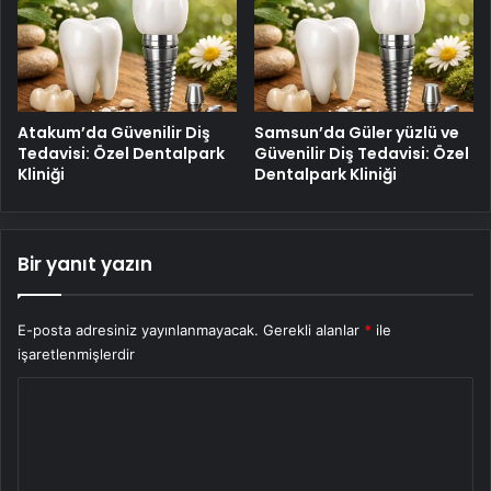
Atakum’da Güvenilir Diş
Samsun’da Güler yüzlü ve
Tedavisi: Özel Dentalpark
Güvenilir Diş Tedavisi: Özel
Kliniği
Dentalpark Kliniği
Bir yanıt yazın
E-posta adresiniz yayınlanmayacak.
Gerekli alanlar
*
ile
işaretlenmişlerdir
Y
o
r