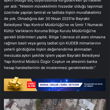
aykırı olduğu suç duyurusunda vurgulanırken şu ifadeler
yer aldı: “Nitekim müvekkilimin hissedar olduğu taşınmaz
üzerinde yapılan tamirat ve tadilata ilişkin muvafakatimiz
de yok. Olmadığına dair 30 Nisan 2025’te Bayraklı
Belediyesi Yapı Kontrol Müdürlüğü’ne ve İzmir 1 Numaralı
Kültür Varlıklarını Koruma Bölge Kurulu Müdürlüğü’ne
gerekli bildirimleri yaptık. Bölge 1.derece sit alanı olmasına
rağmen basit veya geniş tadilat için KUDEB mimarlarının
yeterli gördüğüne ilişkin değerlendirme alınmadan
mevzuata aykırı şekilde işlem yapan Bayraklı Belediyesi
Yapı Kontrol Müdürü Özgür Coşkun ve ailesinin banka
hesap hareketlerinin de incelenmesi gerekmektedir.”