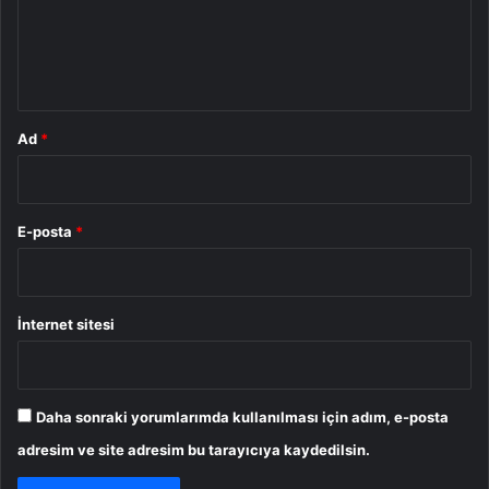
u
m
*
Ad
*
E-posta
*
İnternet sitesi
Daha sonraki yorumlarımda kullanılması için adım, e-posta
adresim ve site adresim bu tarayıcıya kaydedilsin.