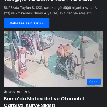
BURSA’da Tayfun S. (23), sokakta gördüğü nişanlısı Aynur A.
(23) ile kız kardeşi Nuray A.’ya (14) av tüfeğiyle ateş etti.…
Daha Fazlasını Oku »
Genel
Editör
0
5
Bursa’da Motosiklet ve Otomobil
Çarpıştı, Kurye Sıkıştı