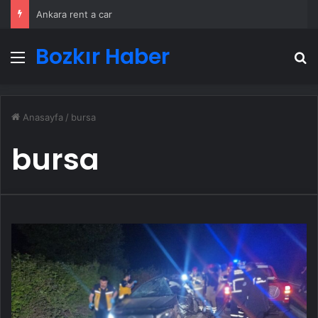
Ankara rent a car
Bozkır Haber
Menü
A
Anasayfa
/
bursa
bursa