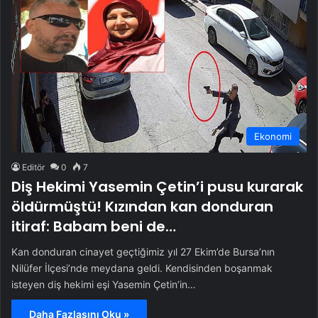
Ekonomi
Editör
0
7
Diş Hekimi Yasemin Çetin’i pusu kurarak
öldürmüştü! Kızından kan donduran
itiraf: Babam beni de…
Kan donduran cinayet geçtiğimiz yıl 27 Ekim’de Bursa’nın
Nilüfer İlçesi’nde meydana geldi. Kendisinden boşanmak
isteyen diş hekimi eşi Yasemin Çetin’in…
Daha Fazlasını Oku »