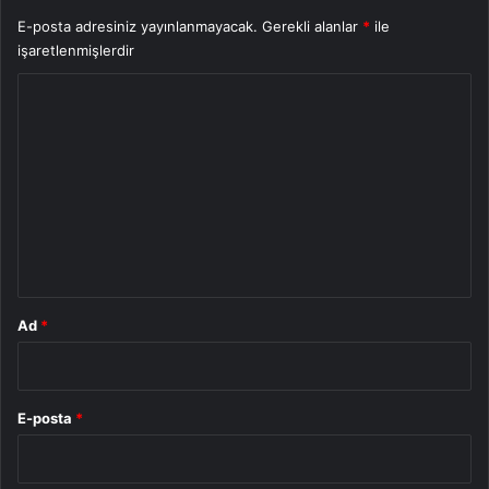
E-posta adresiniz yayınlanmayacak.
Gerekli alanlar
*
ile
işaretlenmişlerdir
Y
o
r
u
m
*
Ad
*
E-posta
*