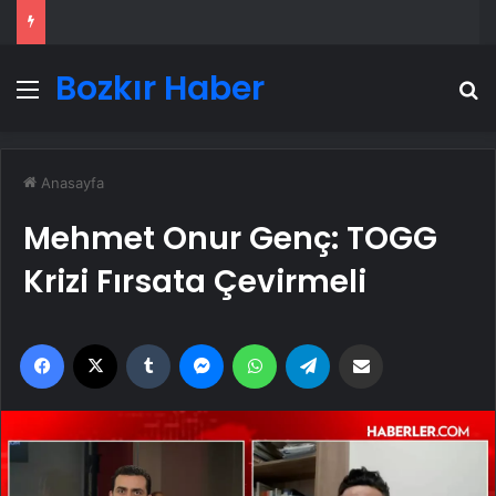
Bozkır Haber
Menü
A
Anasayfa
Mehmet Onur Genç: TOGG
Krizi Fırsata Çevirmeli
Facebook
X
Tumblr
Messenger
WhatsApp
Telegram
Email'den paylaş