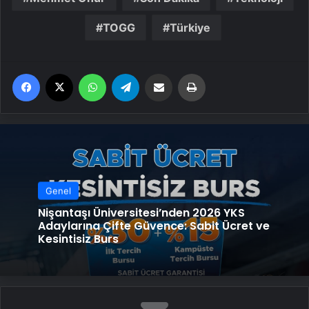
TOGG
Türkiye
Facebook
X
WhatsApp
Telegram
Email'den paylaş
Yaz
Genel
Nişantaşı Üniversitesi’nden 2026 YKS
Adaylarına Çifte Güvence: Sabit Ücret ve
Kesintisiz Burs