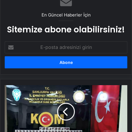
En Güncel Haberler İçin
Sitemize abone olabilirsiniz!
E-
posta
adresinizi
girin
Şanlıurfa'da
Kaçak
Cep
Telefonu
Operasyonu