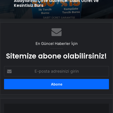
Adaylarına Çifte Güvence: Sabit Ücret ve
Kesintisiz Burs
En Güncel Haberler İçin
Sitemize abone olabilirsiniz!
E-
posta
adresinizi
girin
Ryzen
vds