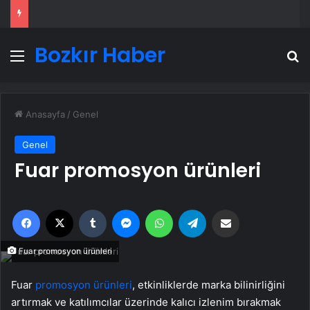
Bozkır Haber
Menü
A
Anasayfa
/
Genel
Genel
Fuar promosyon ürünleri
Facebook
X
Tumblr
Messenger
WhatsApp
Telegram
Email'den paylaş
Fuar promosyon ürünleri
Fuar
promosyon ürünleri
, etkinliklerde marka bilinirliğini
artırmak ve katılımcılar üzerinde kalıcı izlenim bırakmak