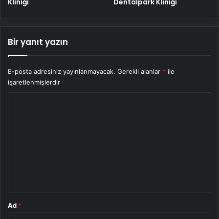
Kliniği
Dentalpark Kliniği
Bir yanıt yazın
E-posta adresiniz yayınlanmayacak.
Gerekli alanlar
*
ile
işaretlenmişlerdir
Y
o
r
u
m
*
Ad
*