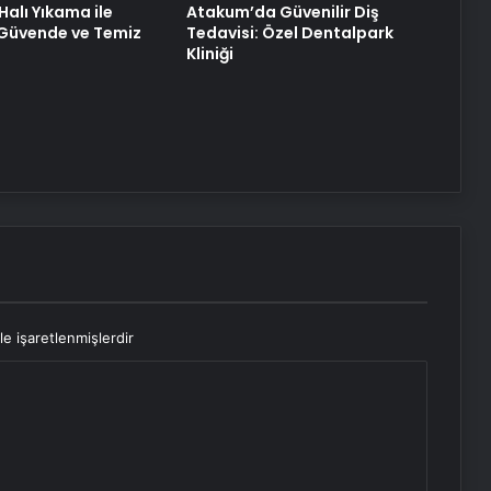
Halı Yıkama ile
Atakum’da Güvenilir Diş
z Güvende ve Temiz
Tedavisi: Özel Dentalpark
Kliniği
le işaretlenmişlerdir