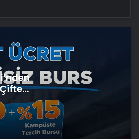
25 Yıllık Miras Davasında Gözler
Temmuz Ayındaki Karar
Duruşmasına Çevrildi
Robotik Üroloji Ankara
Ortopodoloji İle Diyabetik Ayak
Yarası Tedavisi
si’nden
Çifte
Zihnin Gizemli Sınırları ve Ötesi :
 ve
Nasılnedir.com
Serjoy : Dijital Medya Ajansı, Google
Reklam Ajansı, SEO Ajansı ve Web
Tasarım Ajansı