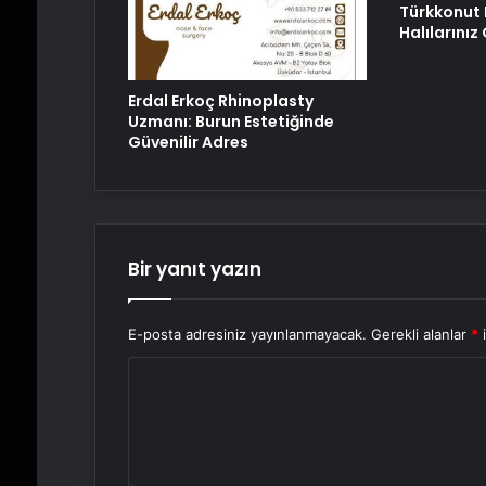
Türkkonut 
Halılarını
Erdal Erkoç Rhinoplasty
Uzmanı: Burun Estetiğinde
Güvenilir Adres
Bir yanıt yazın
E-posta adresiniz yayınlanmayacak.
Gerekli alanlar
*
i
Y
o
r
u