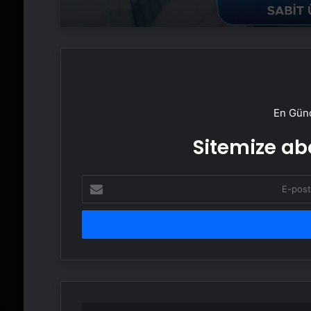
En Günc
Sitemize abo
E-
posta
adresinizi
girin
Bigo