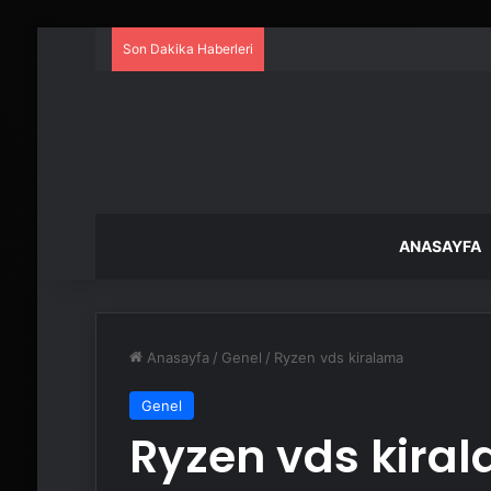
Son Dakika Haberleri
ANASAYFA
Anasayfa
/
Genel
/
Ryzen vds kiralama
Genel
Ryzen vds kira