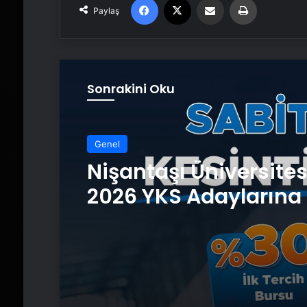
Paylaş
Sonrakini Oku
Genel
Nişantaşı Üniversite
2026 YKS Adaylarına 
Güvence: Sabit Ücret
Kesintisiz Burs