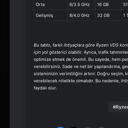
Orta
6/3.5 GHz
16 GB
51
Gelişmiş
8/4.0 GHz
32 GB
1 
Bu tablo, farklı ihtiyaçlara göre Ryzen VDS ko
için yol gösterici olabilir.
Ayrıca, trafik tahminle
optimize etmek de önemli. Bu sayede, hem per
verebilirsiniz. Sade ve net bir yapılandırma, 
sisteminizin verimliliğini artırır. Doğru seçim
verebilecek nitelikte olmalıdır. Bu nedenle, iht
faydalı olur.
Ryzen
Facebook
X
Email'den paylaş
Yaz