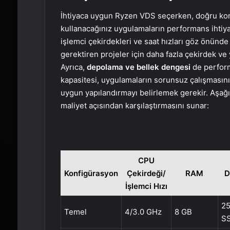
İhtiyaca uygun Ryzen VDS seçerken, doğru kon
kullanacağınız uygulamaların performans ihtiya
işlemci çekirdekleri ve saat hızları göz önünd
gerektiren projeler için daha fazla çekirdek ve 
Ayrıca,
depolama ve bellek dengesi
de perform
kapasitesi, uygulamaların sorunsuz çalışmasını 
uygun yapılandırmayı belirlemek gerekir. Aşağı
maliyet açısından karşılaştırmasını sunar:
CPU
Konfigürasyon
Çekirdeği/
RAM
D
İşlemci Hızı
2
Temel
4/3.0 GHz
8 GB
S