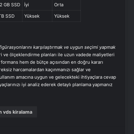
2 GB SSD
İyi
Orta
TB SSD
Yüksek
Yüksek
nfigürasyonlarını karşılaştırmak ve uygun seçimi yapmak
ri ve ölçeklendirme planları ile uzun vadede maliyetleri
formans hem de bütçe açısından en doğru kararı
gereksiz harcamalardan kaçınmanızı sağlar ve
, kullanım amacına uygun ve gelecekteki ihtiyaçlara cevap
iyaçlarınızı iyi analiz ederek detaylı planlama yapmanız
Nişantaşı Üniversitesi’nden 2026 YKS
Adaylarına Çifte Güvence: Sabit
 vds kiralama
Ücret ve Kesintisiz Burs
Ankara rent a car