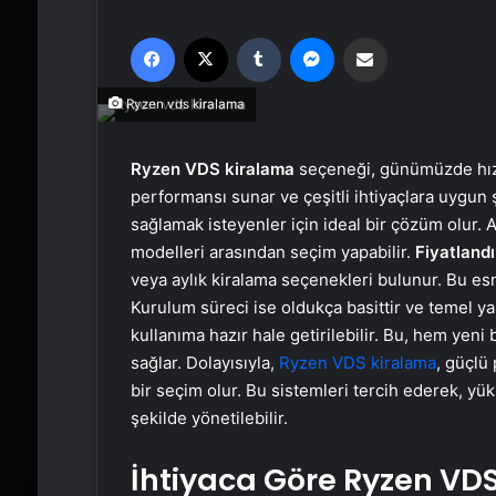
Facebook
X
Tumblr
Messenger
Email'den paylaş
Ryzen vds kiralama
Ryzen VDS kiralama
seçeneği, günümüzde hızla
performansı sunar ve çeşitli ihtiyaçlara uygun ş
sağlamak isteyenler için ideal bir çözüm olur. Ay
modelleri arasından seçim yapabilir.
Fiyatland
veya aylık kiralama seçenekleri bulunur. Bu esn
Kurulum süreci ise oldukça basittir ve temel y
kullanıma hazır hale getirilebilir. Bu, hem yeni
sağlar. Dolayısıyla,
Ryzen VDS kiralama
, güçlü
bir seçim olur. Bu sistemleri tercih ederek, yü
şekilde yönetilebilir.
İhtiyaca Göre Ryzen VD