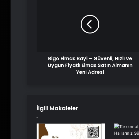
Elmas
Bayi
–
Güvenli,
Hızlı
ve
Uygun
Fiyatlı
Bigo Elmas Bayi – Güvenli, Hızlı ve
Elmas
Satın
Uygun Fiyatlı Elmas Satın Almanın
Almanın
Yeni Adresi
Yeni
Adresi
İlgili Makaleler