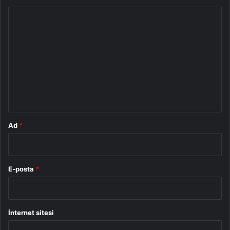
Y
o
r
u
m
*
Ad
*
E-posta
*
İnternet sitesi