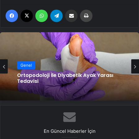
Facebook
X
WhatsApp
Telegram
Email'den paylaş
Yaz
Genel
Ortopodoloji İle Diyabetik Ayak Yarası
Tedavisi
En Güncel Haberler İçin