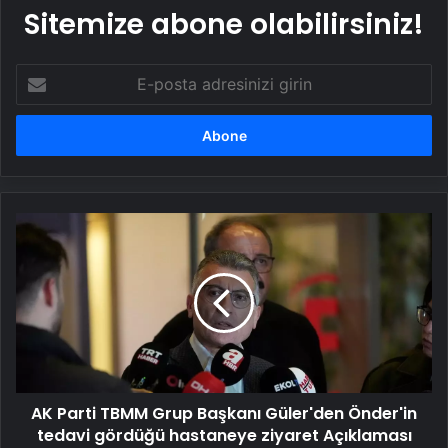
Sitemize abone olabilirsiniz!
E-
posta
adresinizi
girin
AK
Parti
TBMM
Grup
Başkanı
Güler'den
Önder'in
tedavi
gördüğü
AK Parti TBMM Grup Başkanı Güler'den Önder'in
hastaneye
ziyaret
tedavi gördüğü hastaneye ziyaret Açıklaması