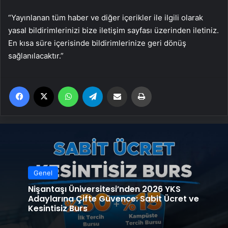
“Yayınlanan tüm haber ve diğer içerikler ile ilgili olarak
yasal bildirimlerinizi bize iletişim sayfası üzerinden iletiniz.
En kısa süre içerisinde bildirimlerinize geri dönüş
sağlanılacaktır.”
Facebook
X
WhatsApp
Telegram
Email'den paylaş
Yaz
Genel
Nişantaşı Üniversitesi’nden 2026 YKS
Adaylarına Çifte Güvence: Sabit Ücret ve
Kesintisiz Burs