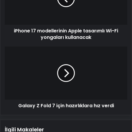
Wi-
Fi
yongaları
kullanacak
iPhone 17 modellerinin Apple tasarımlı Wi-Fi
yongaları kullanacak
Galaxy
Z
Fold
7
için
hazırlıklara
hız
verdi
Galaxy Z Fold 7 için hazırlıklara hız verdi
İlgili Makaleler