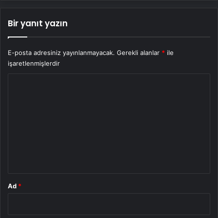
Bir yanıt yazın
E-posta adresiniz yayınlanmayacak.
Gerekli alanlar
*
ile
işaretlenmişlerdir
Y
o
r
u
m
*
Ad
*