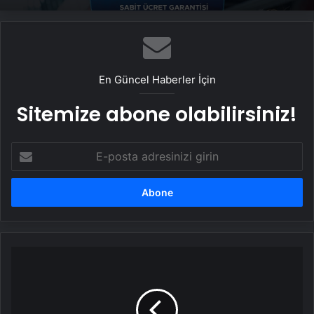
En Güncel Haberler İçin
Sitemize abone olabilirsiniz!
E-
posta
adresinizi
girin
iPhone
17
modellerinin
Apple
tasarımlı