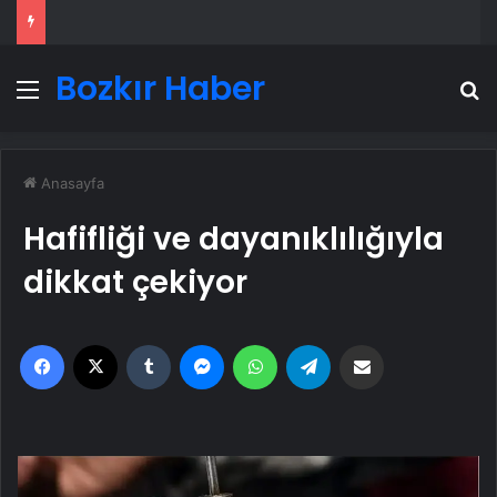
Bozkır Haber
Menü
A
Anasayfa
Hafifliği ve dayanıklılığıyla
dikkat çekiyor
Facebook
X
Tumblr
Messenger
WhatsApp
Telegram
Email'den paylaş