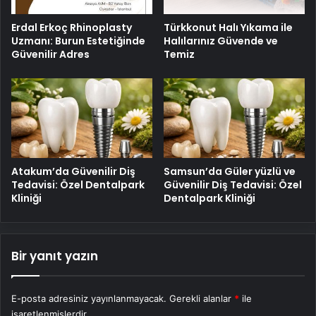
Erdal Erkoç Rhinoplasty
Türkkonut Halı Yıkama ile
Uzmanı: Burun Estetiğinde
Halılarınız Güvende ve
Güvenilir Adres
Temiz
Atakum’da Güvenilir Diş
Samsun’da Güler yüzlü ve
Tedavisi: Özel Dentalpark
Güvenilir Diş Tedavisi: Özel
Kliniği
Dentalpark Kliniği
Bir yanıt yazın
E-posta adresiniz yayınlanmayacak.
Gerekli alanlar
*
ile
işaretlenmişlerdir