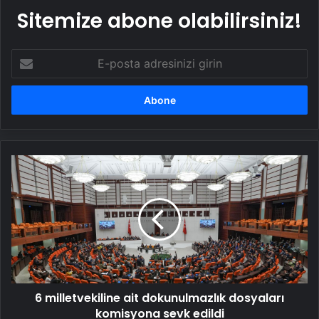
Sitemize abone olabilirsiniz!
E-
posta
adresinizi
girin
6
milletvekiline
ait
dokunulmazlık
dosyaları
komisyona
sevk
edildi
6 milletvekiline ait dokunulmazlık dosyaları
komisyona sevk edildi