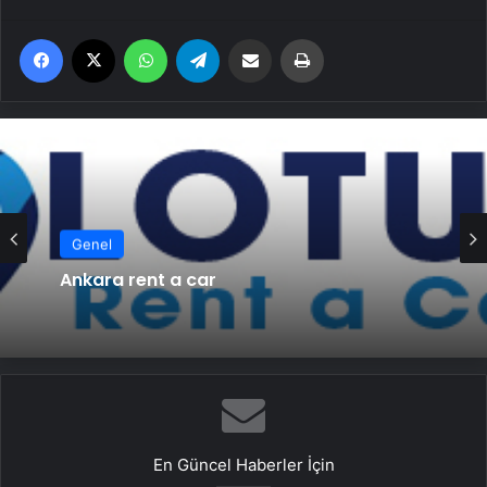
Facebook
X
WhatsApp
Telegram
Email'den paylaş
Yaz
Genel
Ankara rent a car
En Güncel Haberler İçin