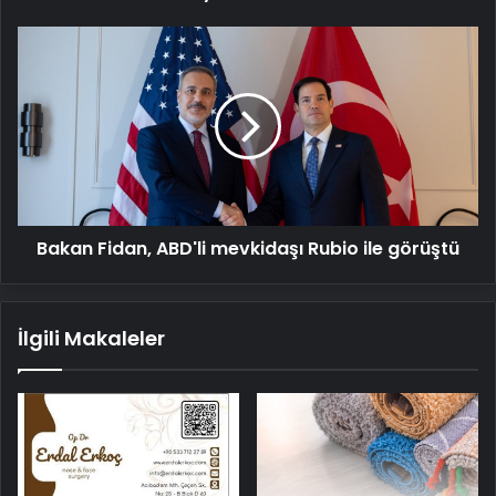
Bakan
Fidan,
ABD'li
mevkidaşı
Rubio
ile
görüştü
Bakan Fidan, ABD'li mevkidaşı Rubio ile görüştü
İlgili Makaleler