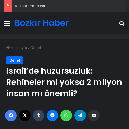
Ankara rent a car
Bozkır Haber
Menü
A
Anasayfa
/
Genel
Genel
İsrail’de huzursuzluk:
Rehineler mi yoksa 2 milyon
insan mı önemli?
Facebook
X
Tumblr
Messenger
WhatsApp
Telegram
Email'den paylaş