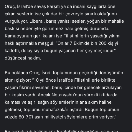
Oruç, İsrail’de savaş karşıtı ya da insani kaygılarla öne
çıkan seslerin ise çok dar bir çevreyle sınırlı olduğunu
vurguluyor. Liberal, barış yanlısı sesler, yoğun bir mahalle
baskısı nedeniyle görünmez hale gelmiş durumda.
Kamuoyunun geri kalanı ise Filistinlilerin yaşadığı yıkımı
haklılaştırmakla meşgul: “Onlar 7 Ekim’de bin 200 kişiyi
katletti, dolayısıyla bugün yaşanan her şey meşrudur”
düşüncesi hakim.
Bu noktada Oruç, İsrail toplumunun geçirdiği dönüşümün
altını çiziyor: “10 yıl önce İsrail’de Filistinlilerle birlikte
yaşam fikrini savunan, barış içinde bir gelecek arzulayan
bir kesim vardı. Ancak Netanyahu’nun sürekli iktidarda
kalması ve aşırı sağın söylemlerinin ana akım haline
gelmesi, toplumu muhafazakârlaştırdı. Bugün toplumun
yüzde 60-70’i aşırı milliyetçi söylemlere prim veriyor.”
Bu çarpık ruh halinin sürdürülebilir olmadığını savunan