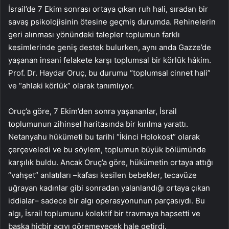
İsrail’de 7 Ekim sonrası ortaya çıkan ruh hali, sıradan bir
savaş psikolojisinin ötesine geçmiş durumda. Rehinelerin
geri alınması yönündeki talepler toplumun farklı
kesimlerinde geniş destek bulurken, aynı anda Gazze’de
yaşanan insani felakete karşı toplumsal bir körlük hâkim.
Prof. Dr. Haydar Oruç, bu durumu “toplumsal cinnet hali”
ve “ahlaki körlük” olarak tanımlıyor.
Oruç’a göre, 7 Ekim’den sonra yaşananlar, İsrail
toplumunun zihinsel haritasında bir kırılma yarattı.
Netanyahu hükümeti bu tarihi “İkinci Holokost” olarak
çerçeveledi ve bu söylem, toplumun büyük bölümünde
karşılık buldu. Ancak Oruç’a göre, hükümetin ortaya attığı
“vahşet” anlatıları –kafası kesilen bebekler, tecavüze
uğrayan kadınlar gibi sonradan yalanlandığı ortaya çıkan
iddialar– sadece bir algı operasyonunun parçasıydı. Bu
algı, İsrail toplumunu kolektif bir travmaya hapsetti ve
başka hiçbir acıyı göremeyecek hale getirdi.