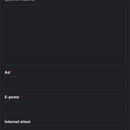
Y
o
r
u
m
*
Ad
*
E-posta
*
İnternet sitesi