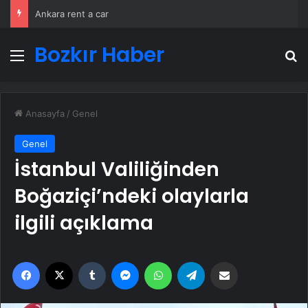
Ankara rent a car
Bozkır Haber
Menü
A
Anasayfa
/
Genel
Genel
İstanbul Valiliğinden
Boğaziçi’ndeki olaylarla
ilgili açıklama
Facebook
X
Tumblr
Messenger
WhatsApp
Telegram
Email'den paylaş