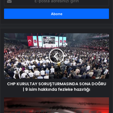
posta
adresinizi
girin
CHP
KURULTAY
SORUŞTURMASINDA
SONA
DOĞRU
|
9
isim
hakkında
CHP KURULTAY SORUŞTURMASINDA SONA DOĞRU
fezleke
hazırlığı
| 9 isim hakkında fezleke hazırlığı
SON
DAKİKA
HABERİ: