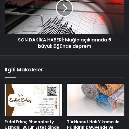
Muğla
açıklarında
6
büyüklüğünde
deprem
SON DAKİKA HABERİ: Muğla açıklarında 6
büyüklüğünde deprem
İlgili Makaleler
Erdal Erkoç Rhinoplasty
Türkkonut Halı Yıkama ile
Uzmanı: Burun Estetiğinde
Halılarınız Güvende ve