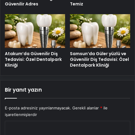
Güvenilir Adres
Temiz
Atakum’da Güvenilir Diş
Samsun’da Güler yüzlü ve
Tedavisi: Özel Dentalpark
Güvenilir Diş Tedavisi: Özel
Kliniği
Dentalpark Kliniği
Bir yanıt yazın
E-posta adresiniz yayınlanmayacak.
Gerekli alanlar
*
ile
işaretlenmişlerdir
Y
o