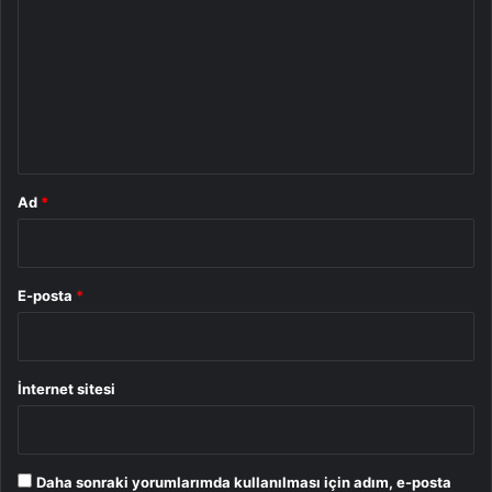
r
u
m
*
Ad
*
E-posta
*
İnternet sitesi
Daha sonraki yorumlarımda kullanılması için adım, e-posta