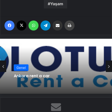
Yaşam
Facebook
X
WhatsApp
Telegram
Email'den paylaş
Yaz
Genel
Ankara rent a car