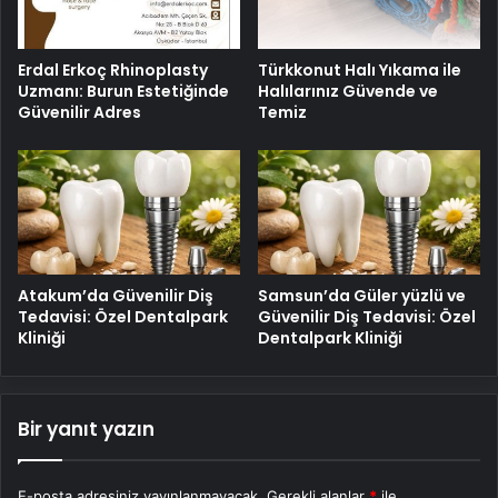
Erdal Erkoç Rhinoplasty
Türkkonut Halı Yıkama ile
Uzmanı: Burun Estetiğinde
Halılarınız Güvende ve
Güvenilir Adres
Temiz
Atakum’da Güvenilir Diş
Samsun’da Güler yüzlü ve
Tedavisi: Özel Dentalpark
Güvenilir Diş Tedavisi: Özel
Kliniği
Dentalpark Kliniği
Bir yanıt yazın
E-posta adresiniz yayınlanmayacak.
Gerekli alanlar
*
ile