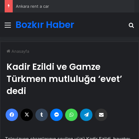
Ankara rent a car
Bozkır Haber
Menü
A
Anasayfa
Kadir Ezildi ve Gamze
Türkmen mutluluğa ‘evet’
dedi
Facebook
X
Tumblr
Messenger
WhatsApp
Telegram
Email'den paylaş
Televizyon ekranlarının sevilen yüzü Kadir Ezildi, hayatını