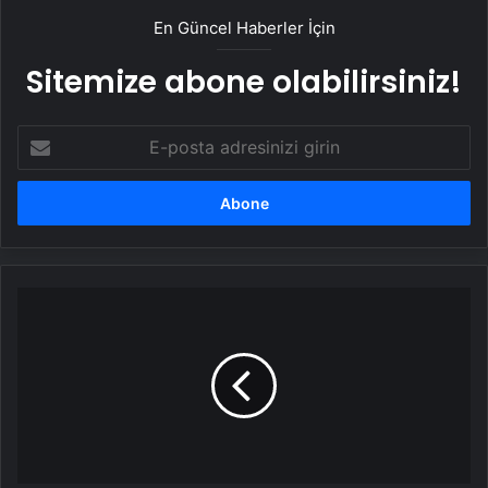
En Güncel Haberler İçin
Sitemize abone olabilirsiniz!
E-
posta
adresinizi
girin
Halayda
kavga:
6
yaralı