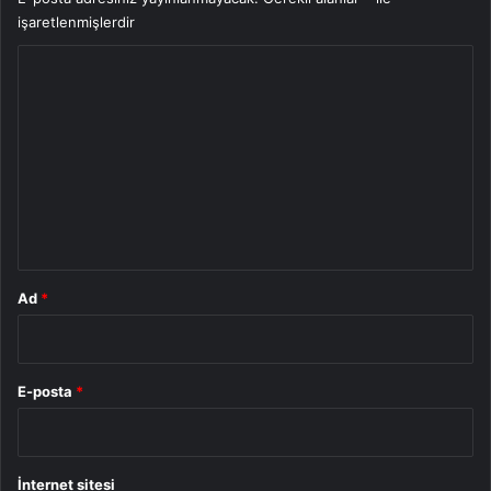
işaretlenmişlerdir
Y
o
r
u
m
*
Ad
*
E-posta
*
İnternet sitesi