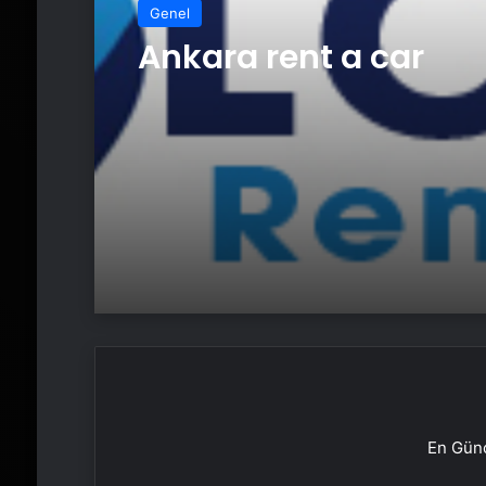
Genel
Ankara rent a car
En Günc