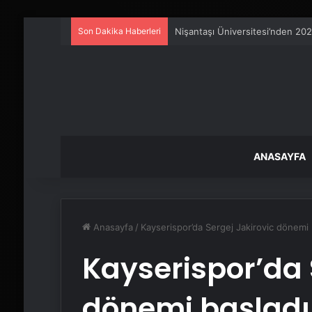
Son Dakika Haberleri
Ankara rent a car
ANASAYFA
Anasayfa
/
Kayserispor’da Sergej Jakirovic dönemi 
Kayserispor’da 
dönemi başladı