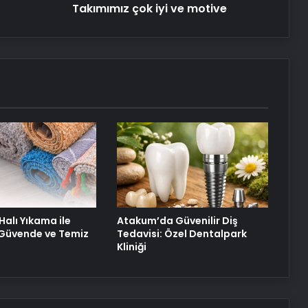
Takımımız çok iyi ve motive
25 Yıllık Miras Davasında Gözler
Temmuz Ayındaki Karar
Duruşmasına Çevrildi
Robotik Üroloji Ankara
Ortopodoloji İle Diyabetik Ayak
Yarası Tedavisi
Halı Yıkama ile
Atakum’da Güvenilir Diş
z Güvende ve Temiz
Tedavisi: Özel Dentalpark
Kliniği