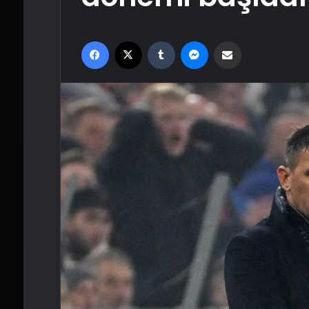
Facebook
X
Tumblr
Messenger
Email'den paylaş