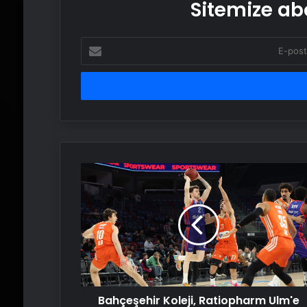
Sitemize abo
E-
posta
adresinizi
girin
Bahçeşehir
Koleji,
Ratiopharm
Ulm'e
şans
tanımadı
Bahçeşehir Koleji, Ratiopharm Ulm'e