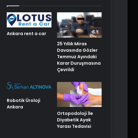
Ankara rent a car
25 Yıllık Miras
Davasında Gözler
Temmuz Ayındaki
Karar Duruşmasına
Çevrildi
Robotik Üroloji
Ankara
Ortopodoloji İle
Diyabetik Ayak
Yarası Tedavisi