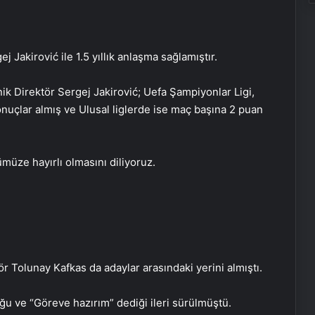
 Jakirović ile 1.5 yıllık anlaşma sağlamıştır.
k Direktör Sergej Jakirović; Uefa Şampiyonlar Ligi,
onuçlar almış ve Ulusal liglerde ise maç başına 2 puan
üze hayırlı olmasını diliyoruz.
Zihnin Gizemli Sınırları ve Ötesi :
r Tolunay Kafkas da adaylar arasındaki yerini almıştı.
Nasılnedir.com
ğu ve “Göreve hazırım” dediği ileri sürülmüştü.