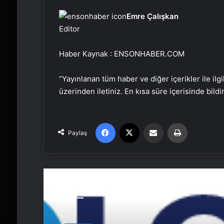
Emre Çalışkan
Editor
Haber Kaynak : ENSONHABER.COM
“Yayınlanan tüm haber ve diğer içerikler ile ilgil
üzerinden iletiniz. En kısa süre içerisinde bildi
Facebook
X
Email'den paylaş
Yaz
Paylaş
Sonrakini Oku