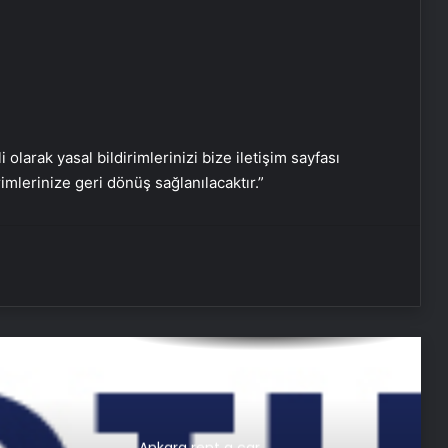
Serjoy : Dijital Medya Ajansı, Google
Reklam Ajansı, SEO Ajansı ve Web
Tasarım Ajansı
UETDS Nedir ? Uetds.com İle Akıllı
Dijital Taşımacılık Yazılımı
i olarak yasal bildirimlerinizi bize iletişim sayfası
rimlerinize geri dönüş sağlanılacaktır.”
Umre Ne Kadar
Batıkent Halı Yıkama: Profesyonel ve
Güvenilir Hizmet
Nişantaşı Üniversitesi’nden 2026 YKS
Adaylarına Çifte Güvence: Sabit
Ücret ve Kesintisiz Burs
Ankara rent a car