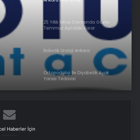
25 Yıllık Miras Davasında Gözler
Temmuz Ayındaki Karar
Duruşmasına Çevrildi
Robotik Üroloji Ankara
Ortopodoloji İle Diyabetik Ayak
Yarası Tedavisi
Zihnin Gizemli Sınırları ve Ötesi :
Nasılnedir.com
el Haberler İçin
Serjoy : Dijital Medya Ajansı, Google
Reklam Ajansı, SEO Ajansı ve Web