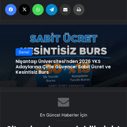
Facebook
X
WhatsApp
Telegram
Email'den paylaş
Yaz
Genel
Nişantaşı Üniversitesi’nden 2026 YKS
Adaylarına Çifte Güvence: Sabit Ücret ve
Kesintisiz Burs
En Güncel Haberler İçin