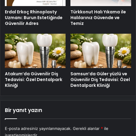
Erdal Erkoç Rhinoplasty
Türkkonut Halı Yıkama ile
Uzmanı: Burun Estetiğinde
Halılarınız Güvende ve
Güvenilir Adres
Temiz
Atakum’da Güvenilir Diş
Samsun’da Güler yüzlü ve
Tedavisi: Özel Dentalpark
Güvenilir Diş Tedavisi: Özel
Kliniği
Dentalpark Kliniği
Bir yanıt yazın
E-posta adresiniz yayınlanmayacak.
Gerekli alanlar
*
ile
işaretlenmişlerdir