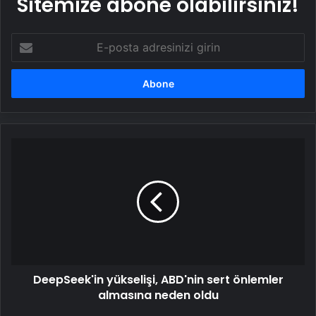
Sitemize abone olabilirsiniz!
E-
posta
adresinizi
girin
DeepSeek'in
yükselişi,
ABD'nin
sert
önlemler
almasına
neden
oldu
DeepSeek'in yükselişi, ABD'nin sert önlemler
almasına neden oldu