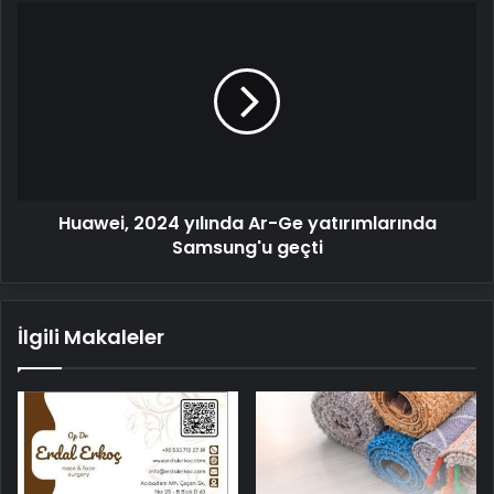
Huawei,
2024
yılında
Ar-
Ge
yatırımlarında
Samsung'u
geçti
Huawei, 2024 yılında Ar-Ge yatırımlarında
Samsung'u geçti
İlgili Makaleler