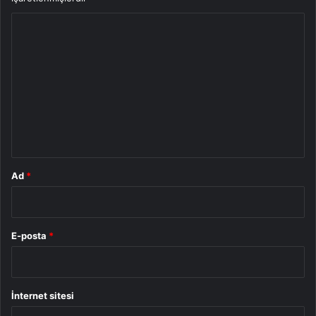
Y
o
r
u
m
*
Ad
*
E-posta
*
İnternet sitesi