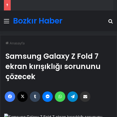
Bozkır Haber
Menü
A
Anasayfa
Samsung Galaxy Z Fold 7
ekran kırışıklığı sorununu
çözecek
Facebook
X
Tumblr
Messenger
WhatsApp
Telegram
Email'den paylaş