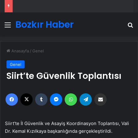
Bozkır Haber
Menü
A
Anasayfa
/
Genel
Genel
Siirt’te Güvenlik Toplantısı
Facebook
X
Tumblr
Messenger
WhatsApp
Telegram
Email'den paylaş
Siirt’te İl Güvenlik ve Asayiş Koordinasyon Toplantısı, Vali
Dr. Kemal Kızılkaya başkanlığında gerçekleştirildi.