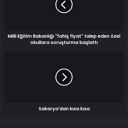
fiyat"
talep
eden
özel
okullara
Milli Eğitim Bakanlığı "fahiş fiyat" talep eden özel
soruşturma
başlattı
okullara soruşturma başlattı
Sakarya'dan
kısa
kısa
Sakarya'dan kısa kısa