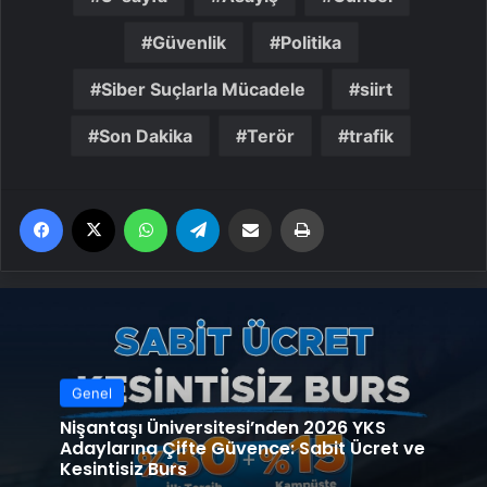
Güvenlik
Politika
Siber Suçlarla Mücadele
siirt
Son Dakika
Terör
trafik
Facebook
X
WhatsApp
Telegram
Email'den paylaş
Yaz
Genel
Nişantaşı Üniversitesi’nden 2026 YKS
Adaylarına Çifte Güvence: Sabit Ücret ve
Kesintisiz Burs