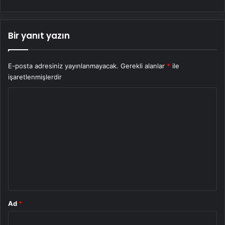
Bir yanıt yazın
E-posta adresiniz yayınlanmayacak.
Gerekli alanlar
*
ile
işaretlenmişlerdir
Y
o
r
u
m
*
Ad
*