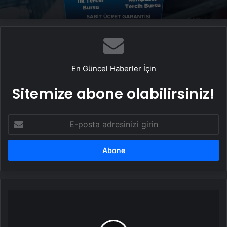
En Güncel Haberler İçin
Sitemize abone olabilirsiniz!
E-
posta
adresinizi
girin
Milli
Eğitim
Bakanlığı
"fahiş