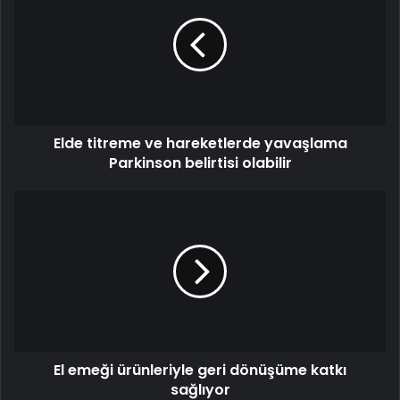
ve
hareketlerde
yavaşlama
Parkinson
belirtisi
olabilir
Elde titreme ve hareketlerde yavaşlama
Parkinson belirtisi olabilir
El
emeği
ürünleriyle
geri
dönüşüme
katkı
sağlıyor
El emeği ürünleriyle geri dönüşüme katkı
sağlıyor