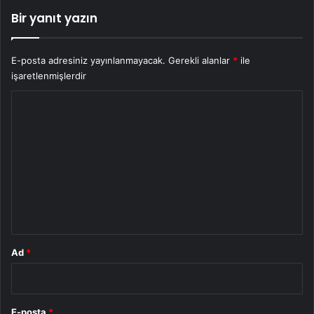
Bir yanıt yazın
E-posta adresiniz yayınlanmayacak.
Gerekli alanlar
*
ile
işaretlenmişlerdir
Y
o
r
u
m
*
Ad
*
E-posta
*