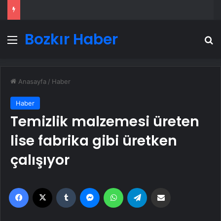
Bozkır Haber
Menü
A
Anasayfa
/
Haber
Haber
Temizlik malzemesi üreten
lise fabrika gibi üretken
çalışıyor
Facebook
X
Tumblr
Messenger
WhatsApp
Telegram
Email'den paylaş