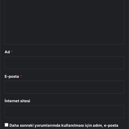
r
u
m
*
Ad
*
E-posta
*
İnternet sitesi
Daha sonraki yorumlarımda kullanılması için adım, e-posta