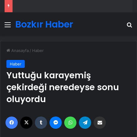
Bozkır Haber
Menü
A
Anasayfa
/
Haber
Haber
Yuttuğu karayemiş
çekirdeği neredeyse sonu
oluyordu
Facebook
X
Tumblr
Messenger
WhatsApp
Telegram
Email'den paylaş