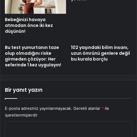
Bebeğinizi havaya
atmadan önce iki kez
düşünün!
Bu test yumurtanın taze
102 yaşındaki bilim insanı,
olup olmadığını riske
uzun ömrünü genlere değil
girmeden çözüyor: Her
bu kurala borçlu
seferinde 1 kez uygulayın!
Bir yanıt yazın
E-posta adresiniz yayınlanmayacak.
Gerekli alanlar
*
ile
işaretlenmişlerdir
Y
o