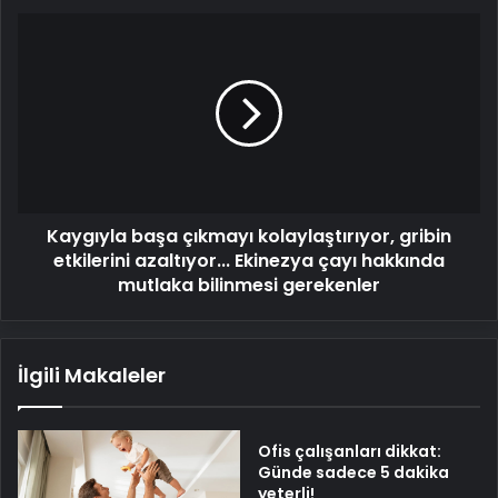
Kaygıyla
başa
çıkmayı
kolaylaştırıyor,
gribin
etkilerini
azaltıyor...
Ekinezya
çayı
Kaygıyla başa çıkmayı kolaylaştırıyor, gribin
hakkında
mutlaka
etkilerini azaltıyor... Ekinezya çayı hakkında
bilinmesi
mutlaka bilinmesi gerekenler
gerekenler
İlgili Makaleler
Ofis çalışanları dikkat:
Günde sadece 5 dakika
yeterli!