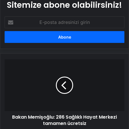
Sitemize abone olabilirsiniz!
E-
posta
adresinizi
girin
Bakan
Memişoğlu:
286
Sağlıklı
Hayat
Merkezi
tamamen
ücretsiz
Bakan Memişoğlu: 286 Sağlıklı Hayat Merkezi
tamamen ücretsiz