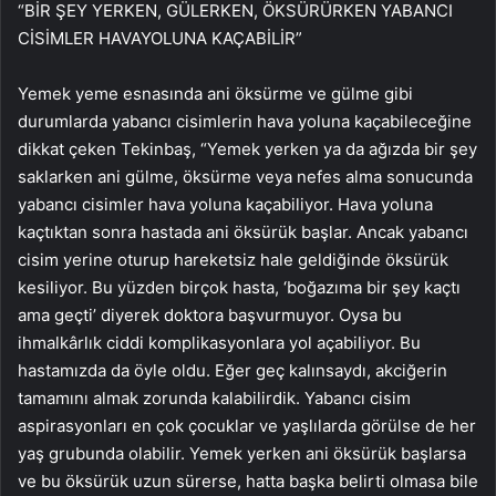
“BİR ŞEY YERKEN, GÜLERKEN, ÖKSÜRÜRKEN YABANCI
CİSİMLER HAVAYOLUNA KAÇABİLİR”
Yemek yeme esnasında ani öksürme ve gülme gibi
durumlarda yabancı cisimlerin hava yoluna kaçabileceğine
dikkat çeken Tekinbaş, “Yemek yerken ya da ağızda bir şey
saklarken ani gülme, öksürme veya nefes alma sonucunda
yabancı cisimler hava yoluna kaçabiliyor. Hava yoluna
kaçtıktan sonra hastada ani öksürük başlar. Ancak yabancı
cisim yerine oturup hareketsiz hale geldiğinde öksürük
kesiliyor. Bu yüzden birçok hasta, ‘boğazıma bir şey kaçtı
ama geçti’ diyerek doktora başvurmuyor. Oysa bu
ihmalkârlık ciddi komplikasyonlara yol açabiliyor. Bu
hastamızda da öyle oldu. Eğer geç kalınsaydı, akciğerin
tamamını almak zorunda kalabilirdik. Yabancı cisim
aspirasyonları en çok çocuklar ve yaşlılarda görülse de her
yaş grubunda olabilir. Yemek yerken ani öksürük başlarsa
ve bu öksürük uzun sürerse, hatta başka belirti olmasa bile