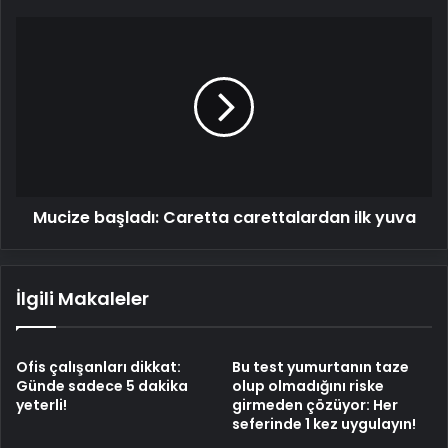
Mucize
başladı:
Caretta
carettalardan
ilk
yuva
Mucize başladı: Caretta carettalardan ilk yuva
İlgili Makaleler
Ofis çalışanları dikkat:
Bu test yumurtanın taze
Günde sadece 5 dakika
olup olmadığını riske
yeterli!
girmeden çözüyor: Her
seferinde 1 kez uygulayın!