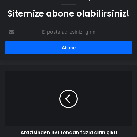
Sitemize abone olabilirsiniz!
E-
posta
adresinizi
girin
Arazisinden
150
tondan
fazla
altın
çıktı
Arazisinden 150 tondan fazla altın çıktı