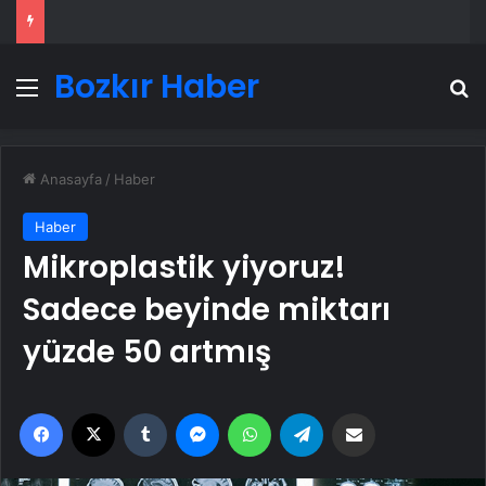
Bozkır Haber
Menü
A
Anasayfa
/
Haber
Haber
Mikroplastik yiyoruz!
Sadece beyinde miktarı
yüzde 50 artmış
Facebook
X
Tumblr
Messenger
WhatsApp
Telegram
Email'den paylaş