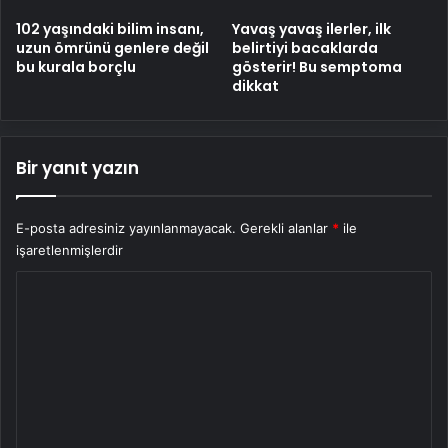
102 yaşındaki bilim insanı,
Yavaş yavaş ilerler, ilk
uzun ömrünü genlere değil
belirtiyi bacaklarda
bu kurala borçlu
gösterir! Bu semptoma
dikkat
Bir yanıt yazın
E-posta adresiniz yayınlanmayacak.
Gerekli alanlar
*
ile
işaretlenmişlerdir
Y
o
r
u
m
*