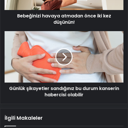
Bebeğinizi havaya atmadan önce iki kez
düşünün!
Günlük
şikayetler
sandığınız
bu
durum
kanserin
habercisi
olabilir
Günlük şikayetler sandığınız bu durum kanserin
habercisi olabilir
İlgili Makaleler