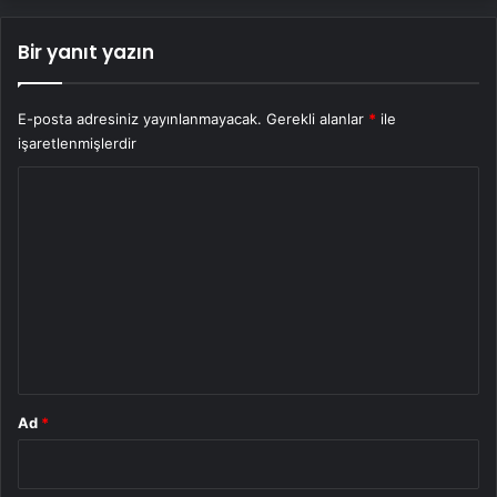
Bir yanıt yazın
E-posta adresiniz yayınlanmayacak.
Gerekli alanlar
*
ile
işaretlenmişlerdir
Y
o
r
u
m
*
Ad
*