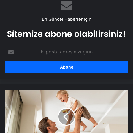
En Güncel Haberler İçin
Sitemize abone olabilirsiniz!
E-
posta
adresinizi
girin
Bebeğinizi
havaya
atmadan
önce
iki
kez
düşünün!