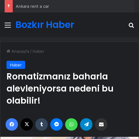
Ankara rent a car
Bozkır Haber
Menü
A
Anasayfa
/
Haber
Haber
Romatizmanız baharla
alevleniyorsa nedeni bu
olabilir!
Facebook
X
Tumblr
Messenger
WhatsApp
Telegram
Email'den paylaş