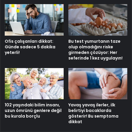
Ofis çalışanları dikkat:
Bu test yumurtanın taze
Günde sadece 5 dakika
olup olmadığını riske
yeterli!
girmeden çözüyor: Her
seferinde 1 kez uygulayın!
102 yaşındaki bilim insanı,
Yavaş yavaş ilerler, ilk
uzun ömrünü genlere değil
belirtiyi bacaklarda
bu kurala borçlu
gösterir! Bu semptoma
dikkat