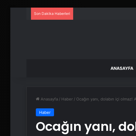
Son Dakika Haberleri
ANASAYFA
Anasayfa
/
Haber
/
Ocağın yanı, dolabın içi olmaz! A
Haber
Ocağın yanı, do