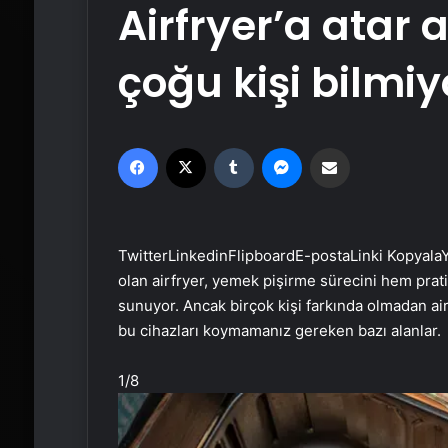
Airfryer’a atar 
çoğu kişi bilmiy
Facebook
X
Tumblr
Messenger
Email'den paylaş
Twitter
Linkedin
Flipboard
E-posta
Linki Kopyala
Y
olan airfryer, yemek pişirme sürecini hem prati
sunuyor. Ancak birçok kişi farkında olmadan airfr
bu cihazları koymamanız gereken bazı alanlar.
1
/8