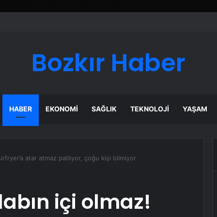
Bozkır Haber
HABER
EKONOMI
SAĞLIK
TEKNOLOJI
YAŞAM
irfryer’a atar atmaz patlıyor, çoğu kişi bilmiyor
labın içi olmaz!