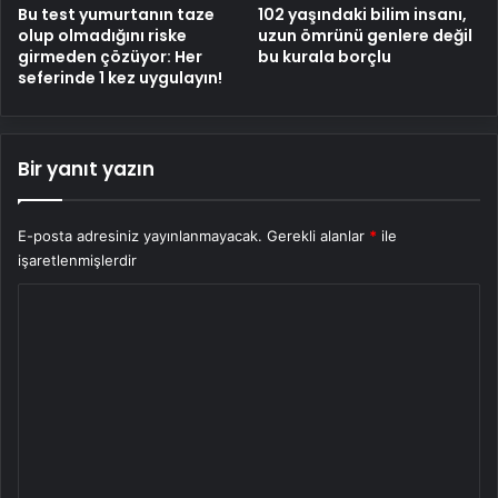
Bu test yumurtanın taze
102 yaşındaki bilim insanı,
olup olmadığını riske
uzun ömrünü genlere değil
girmeden çözüyor: Her
bu kurala borçlu
seferinde 1 kez uygulayın!
Bir yanıt yazın
E-posta adresiniz yayınlanmayacak.
Gerekli alanlar
*
ile
işaretlenmişlerdir
Y
o
r
u
m
*