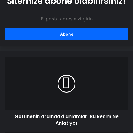
Sitemize abone olabilirsiniz!
E-
posta
adresinizi
girin
Görünenin
ardındaki
anlamlar:
Bu
Resim
Ne
Anlatıyor
Görünenin ardındaki anlamlar: Bu Resim Ne
Anlatıyor