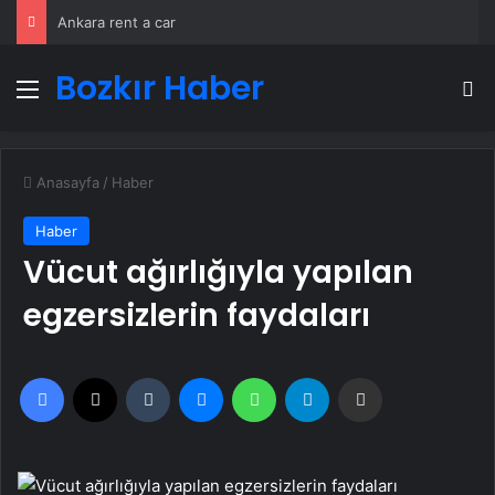
Ankara rent a car
Bozkır Haber
Menü
A
Anasayfa
/
Haber
Haber
Vücut ağırlığıyla yapılan
egzersizlerin faydaları
Facebook
X
Tumblr
Messenger
WhatsApp
Telegram
Email'den paylaş