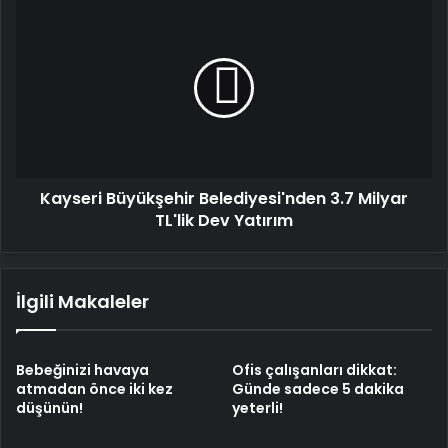
Kayseri
Büyükşehir
Belediyesi'nden
3.7
Milyar
TL'lik
Dev
Yatırım
Kayseri Büyükşehir Belediyesi'nden 3.7 Milyar
TL'lik Dev Yatırım
İlgili Makaleler
Bebeğinizi havaya
Ofis çalışanları dikkat:
atmadan önce iki kez
Günde sadece 5 dakika
düşünün!
yeterli!