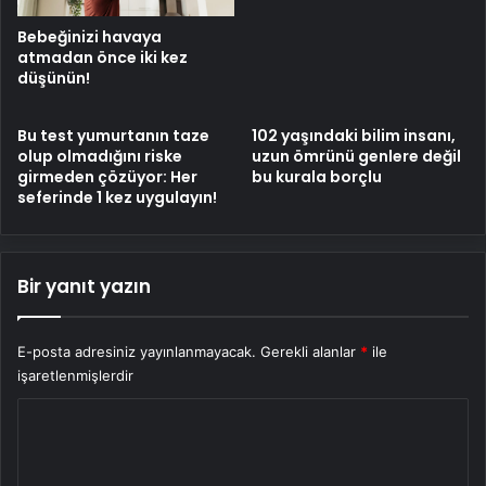
Bebeğinizi havaya
atmadan önce iki kez
düşünün!
Bu test yumurtanın taze
102 yaşındaki bilim insanı,
olup olmadığını riske
uzun ömrünü genlere değil
girmeden çözüyor: Her
bu kurala borçlu
seferinde 1 kez uygulayın!
Bir yanıt yazın
E-posta adresiniz yayınlanmayacak.
Gerekli alanlar
*
ile
işaretlenmişlerdir
Y
o
r