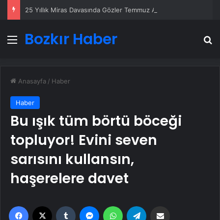
25 Yıllık Miras Davasında Gözler Temmuz Ayındaki Karar Duruşmasına Çevrildi
Bozkır Haber
Menü
A
Anasayfa
/
Haber
Haber
Bu ışık tüm börtü böceği
topluyor! Evini seven
sarısını kullansın,
haşerelere davet
Facebook
X
Tumblr
Messenger
WhatsApp
Telegram
Email'den paylaş