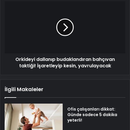
Orkideyi
dallanıp
budaklandıran
bahçıvan
taktiği!
İşaretleyip
kesin,
yavrulayacak
Orkideyi dallanıp budaklandıran bahçıvan
taktiği! İşaretleyip kesin, yavrulayacak
İlgili Makaleler
Ofis çalışanları dikkat:
Günde sadece 5 dakika
yeterli!