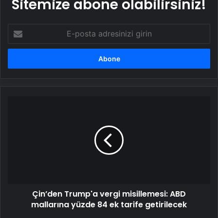
Sitemize abone olabilirsiniz!
E-
posta
adresinizi
girin
Çin’den
Trump'a
vergi
misillemesi:
ABD
mallarına
yüzde
84
ek
Çin’den Trump'a vergi misillemesi: ABD
tarife
getirilecek
mallarına yüzde 84 ek tarife getirilecek